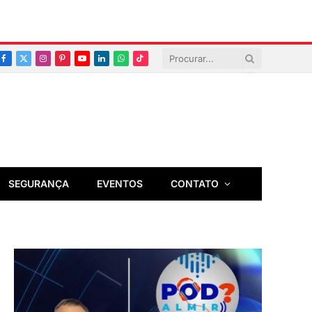
Facebook
X
Instagram
Pinterest
YouTube
LinkedIn
Whatsapp
TikTok
(Twitter)
SEGURANÇA
EVENTOS
CONTATO