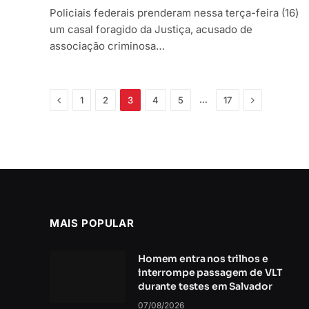
Policiais federais prenderam nessa terça-feira (16)
um casal foragido da Justiça, acusado de
associação criminosa…
Anterior
Próximo
…
1
2
3
4
5
17
MAIS POPULAR
Homem entra nos trilhos e
interrompe passagem de VLT
durante testes em Salvador
07/08/2026