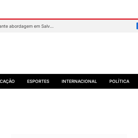
PM reage a assalto e mata suspeito durante abordagem em Salvador
CAÇÃO
ESPORTES
INTERNACIONAL
POLÍTICA