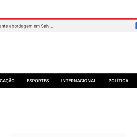
PM reage a assalto e mata suspeito durante abordagem em Salvador
CAÇÃO
ESPORTES
INTERNACIONAL
POLÍTICA