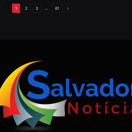
Próximo
…
1
2
3
61