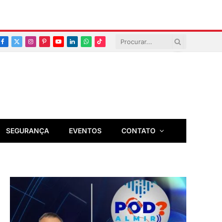
Facebook
X
Instagram
Pinterest
YouTube
LinkedIn
Whatsapp
TikTok
(Twitter)
SEGURANÇA
EVENTOS
CONTATO