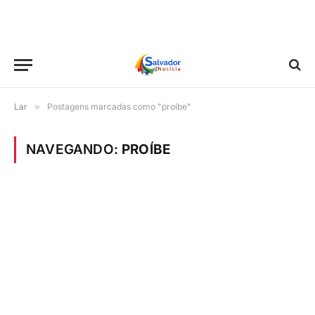
Lar
»
Postagens marcadas como "proíbe"
NAVEGANDO:
PROÍBE