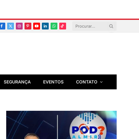
Facebook
X
Instagram
Pinterest
YouTube
LinkedIn
Whatsapp
TikTok
(Twitter)
SEGURANÇA
EVENTOS
CONTATO