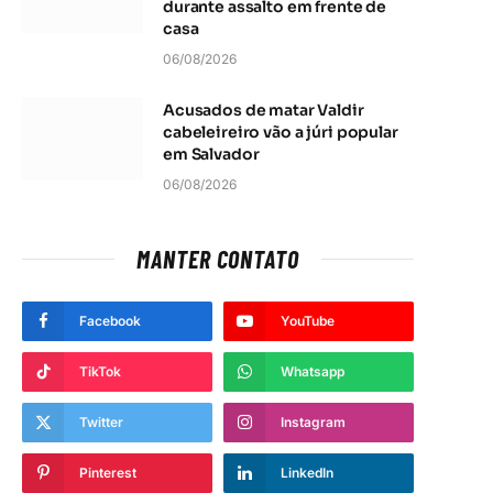
durante assalto em frente de
casa
06/08/2026
Acusados de matar Valdir
cabeleireiro vão a júri popular
em Salvador
06/08/2026
MANTER CONTATO
Facebook
YouTube
TikTok
Whatsapp
Twitter
Instagram
Pinterest
LinkedIn