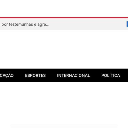
Mulher faz sinal de socorro, é resgatada por testemunhas e agressor acaba preso em flagrante
CAÇÃO
ESPORTES
INTERNACIONAL
POLÍTICA