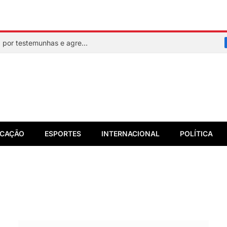
Mulher faz sinal de socorro, é resgatada por testemunhas e agressor acaba preso em flagrante
CAÇÃO
ESPORTES
INTERNACIONAL
POLÍTICA