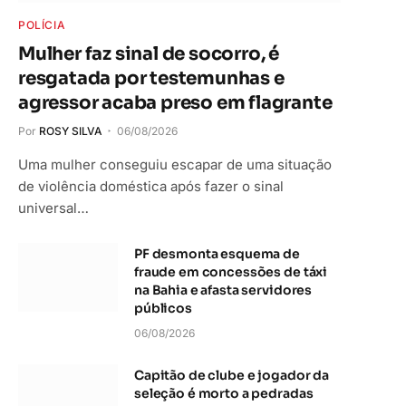
POLÍCIA
Mulher faz sinal de socorro, é
resgatada por testemunhas e
agressor acaba preso em flagrante
Por
ROSY SILVA
06/08/2026
Uma mulher conseguiu escapar de uma situação
de violência doméstica após fazer o sinal
universal…
PF desmonta esquema de
fraude em concessões de táxi
na Bahia e afasta servidores
públicos
06/08/2026
Capitão de clube e jogador da
seleção é morto a pedradas