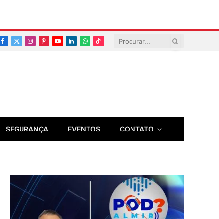
Facebook
X
Instagram
Pinterest
YouTube
LinkedIn
Whatsapp
TikTok
(Twitter)
SEGURANÇA
EVENTOS
CONTATO