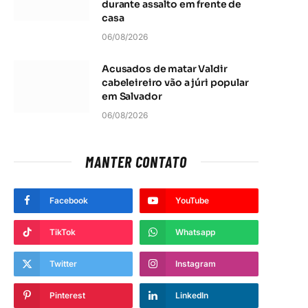
durante assalto em frente de
casa
06/08/2026
Acusados de matar Valdir
cabeleireiro vão a júri popular
em Salvador
06/08/2026
MANTER CONTATO
Facebook
YouTube
TikTok
Whatsapp
Twitter
Instagram
Pinterest
LinkedIn