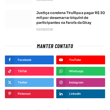
Justiça condena Tirullipa a pagar R$ 30
mil por desamarrar biquíni de
participantes na Farofa da Gkay
05/08/2026
MANTER CONTATO
Facebook
YouTube
TikTok
Whatsapp
Twitter
Instagram
Pinterest
LinkedIn