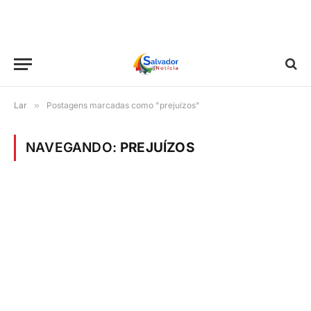
Lar
»
Postagens marcadas como "prejuízos"
NAVEGANDO:
PREJUÍZOS