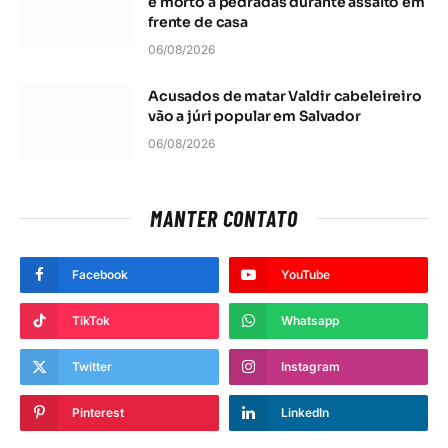
é morto a pedradas durante assalto em
frente de casa
06/08/2026
Acusados de matar Valdir cabeleireiro
vão a júri popular em Salvador
06/08/2026
MANTER CONTATO
Facebook
YouTube
TikTok
Whatsapp
Twitter
Instagram
Pinterest
LinkedIn