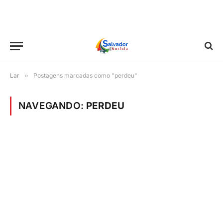
Lar
»
Postagens marcadas como "perdeu"
NAVEGANDO:
PERDEU