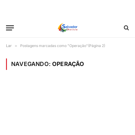
Lar
»
Postagens marcadas como "Operação"(Página 2)
NAVEGANDO:
OPERAÇÃO