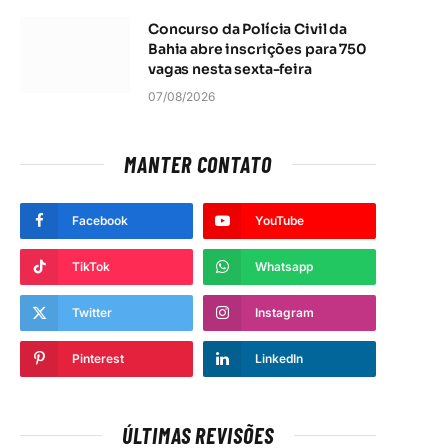
Concurso da Polícia Civil da
Bahia abre inscrições para 750
vagas nesta sexta-feira
07/08/2026
MANTER CONTATO
Facebook
YouTube
TikTok
Whatsapp
Twitter
Instagram
Pinterest
LinkedIn
ÚLTIMAS REVISÕES