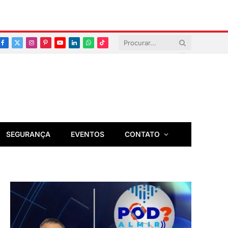
Facebook
X
Instagram
Pinterest
YouTube
LinkedIn
Whatsapp
TikTok
(Twitter)
SEGURANÇA
EVENTOS
CONTATO