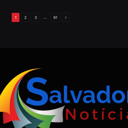
Próximo
…
1
2
3
61