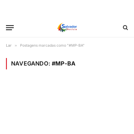
Lar
»
Postagens marcadas como "#MP-BA"
NAVEGANDO:
#MP-BA