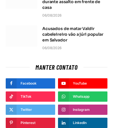
durante assalto em frente de
casa
06/08/2026
Acusados de matar Valdir
cabeleireiro vão a júri popular
em Salvador
06/08/2026
MANTER CONTATO
Facebook
YouTube
TikTok
Whatsapp
Twitter
Instagram
Pinterest
LinkedIn