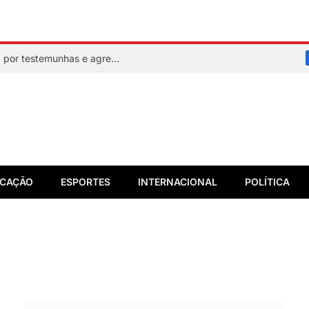
Mulher faz sinal de socorro, é resgatada por testemunhas e agressor acaba preso em flagrante
CAÇÃO
ESPORTES
INTERNACIONAL
POLÍTICA