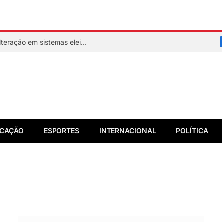
Assinatura digital e lacração impedem alteração em sistemas eleitorais
CAÇÃO
ESPORTES
INTERNACIONAL
POLÍTICA