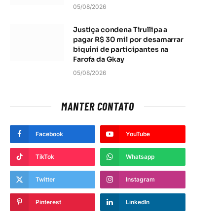
05/08/2026
Justiça condena Tirullipa a
pagar R$ 30 mil por desamarrar
biquíni de participantes na
Farofa da Gkay
05/08/2026
MANTER CONTATO
Facebook
YouTube
TikTok
Whatsapp
Twitter
Instagram
Pinterest
LinkedIn