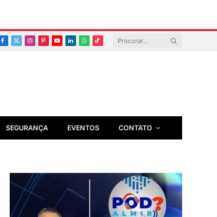
Facebook
X
Instagram
Pinterest
YouTube
LinkedIn
Whatsapp
TikTok
(Twitter)
SEGURANÇA
EVENTOS
CONTATO