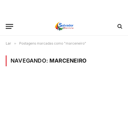
Lar
»
Postagens marcadas como "marceneiro"
NAVEGANDO:
MARCENEIRO