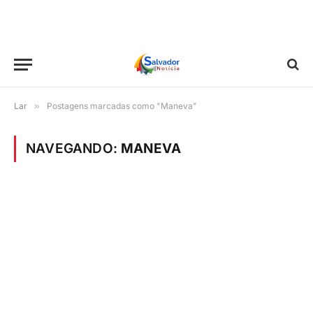
Lar
»
Postagens marcadas como "Maneva"
NAVEGANDO:
MANEVA