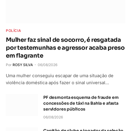
POLÍCIA
Mulher faz sinal de socorro, é resgatada
por testemunhas e agressor acaba preso
em flagrante
Por
ROSY SILVA
06/08/2026
Uma mulher conseguiu escapar de uma situação de
violência doméstica após fazer o sinal universal…
PF desmonta esquema de fraude em
concessões de táxi na Bahia e afasta
servidores públicos
06/08/2026
Capitão de clube e jogador da seleção