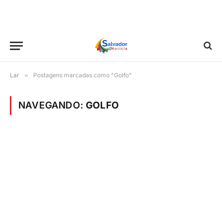
Lar
»
Postagens marcadas como "Golfo"
NAVEGANDO:
GOLFO