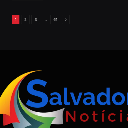
Próximo
…
1
2
3
61