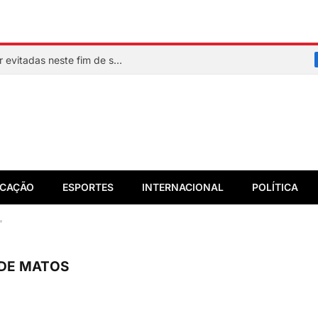
Veja quais praias de Salvador devem ser evitadas neste fim de semana
CAÇÃO
ESPORTES
INTERNACIONAL
POLÍTICA
"
DE MATOS