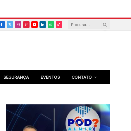
Facebook
X
Instagram
Pinterest
YouTube
LinkedIn
Whatsapp
TikTok
(Twitter)
SEGURANÇA
EVENTOS
CONTATO