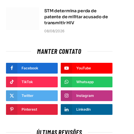
STM determina perda de
patente de militar acusado de
transmitir HIV
08/08/2026
MANTER CONTATO
Facebook
YouTube
TikTok
Whatsapp
Twitter
Instagram
Pinterest
LinkedIn
ÚLTIMAS REVISÕES