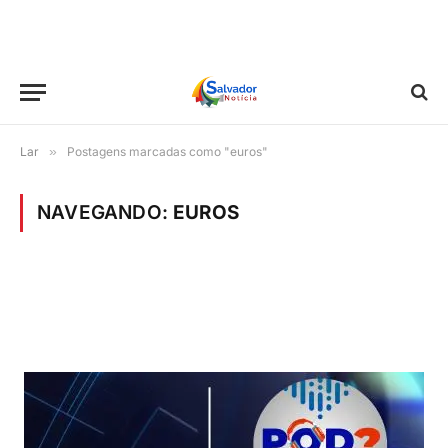
Lar
»
Postagens marcadas como "euros"
NAVEGANDO:
EUROS