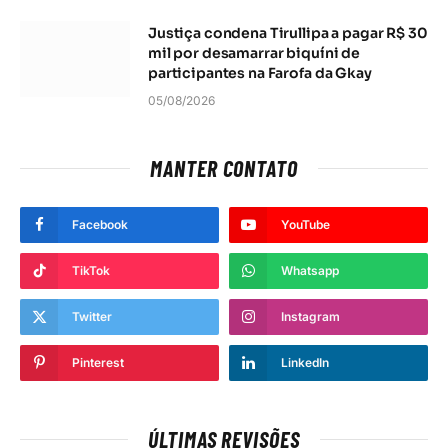
Justiça condena Tirullipa a pagar R$ 30
mil por desamarrar biquíni de
participantes na Farofa da Gkay
05/08/2026
MANTER CONTATO
Facebook
YouTube
TikTok
Whatsapp
Twitter
Instagram
Pinterest
LinkedIn
ÚLTIMAS REVISÕES