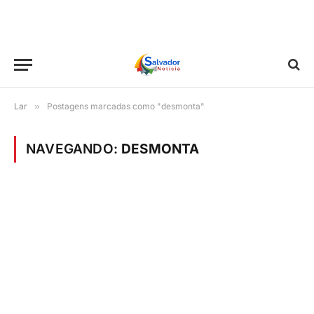
Lar
»
Postagens marcadas como "desmonta"
NAVEGANDO:
DESMONTA