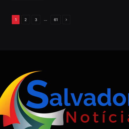
Próximo
…
1
2
3
61