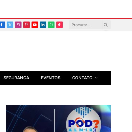
Facebook
X
Instagram
Pinterest
YouTube
LinkedIn
Whatsapp
TikTok
(Twitter)
SEGURANÇA
EVENTOS
CONTATO