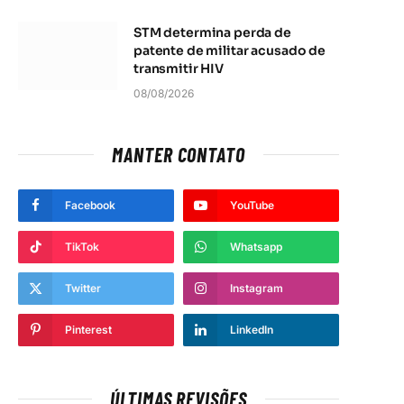
STM determina perda de
patente de militar acusado de
transmitir HIV
08/08/2026
MANTER CONTATO
Facebook
YouTube
TikTok
Whatsapp
Twitter
Instagram
Pinterest
LinkedIn
ÚLTIMAS REVISÕES