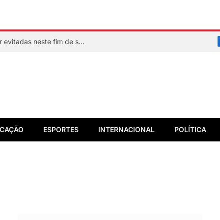
Veja quais praias de Salvador devem ser evitadas neste fim de semana
CAÇÃO
ESPORTES
INTERNACIONAL
POLÍTICA