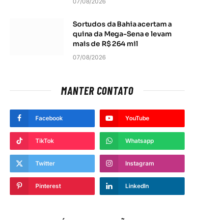
07/08/2026
Sortudos da Bahia acertam a
quina da Mega-Sena e levam
mais de R$ 264 mil
07/08/2026
MANTER CONTATO
Facebook
YouTube
TikTok
Whatsapp
Twitter
Instagram
Pinterest
LinkedIn