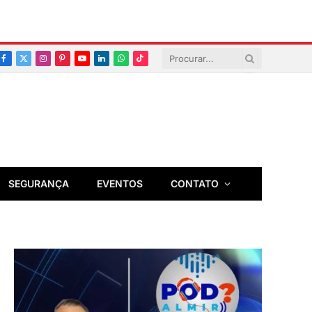
Facebook
X
Instagram
Pinterest
YouTube
LinkedIn
Whatsapp
TikTok
(Twitter)
SEGURANÇA
EVENTOS
CONTATO