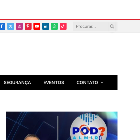
Facebook
X
Instagram
Pinterest
YouTube
LinkedIn
Whatsapp
TikTok
(Twitter)
SEGURANÇA
EVENTOS
CONTATO