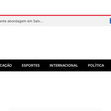
PM reage a assalto e mata suspeito durante abordagem em Salvador
CAÇÃO
ESPORTES
INTERNACIONAL
POLÍTICA