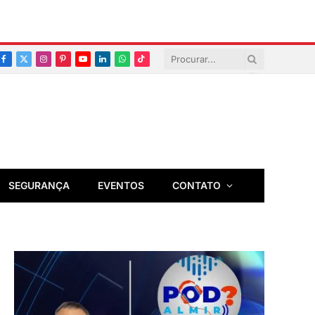
Facebook
X
Instagram
Pinterest
YouTube
LinkedIn
Whatsapp
TikTok
(Twitter)
SEGURANÇA
EVENTOS
CONTATO