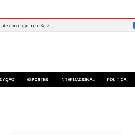
PM reage a assalto e mata suspeito durante abordagem em Salvador
CAÇÃO
ESPORTES
INTERNACIONAL
POLÍTICA