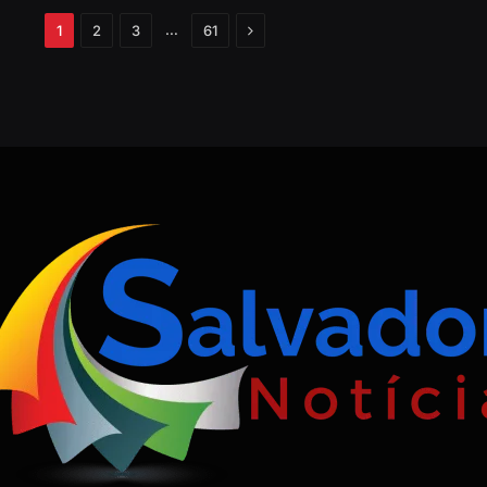
Próximo
…
1
2
3
61