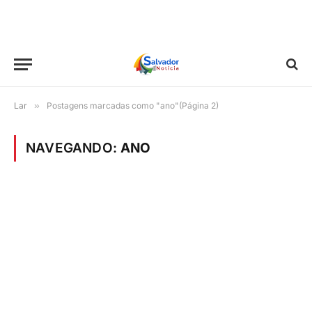
Lar
»
Postagens marcadas como "ano"(Página 2)
NAVEGANDO:
ANO