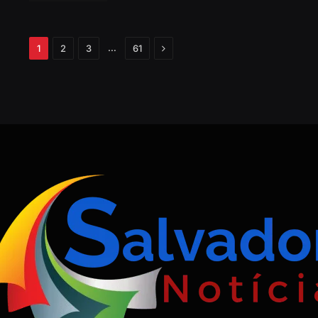
Próximo
…
1
2
3
61