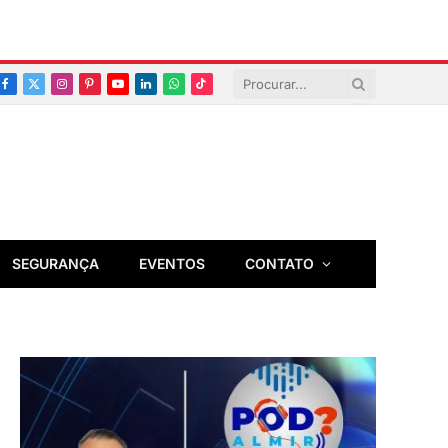
Facebook
X
Instagram
Pinterest
YouTube
LinkedIn
Whatsapp
TikTok
(Twitter)
SEGURANÇA
EVENTOS
CONTATO