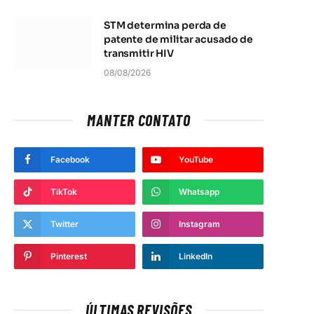
STM determina perda de
patente de militar acusado de
transmitir HIV
08/08/2026
MANTER CONTATO
Facebook
YouTube
TikTok
Whatsapp
Twitter
Instagram
Pinterest
LinkedIn
ÚLTIMAS REVISÕES