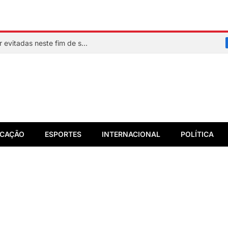
Veja quais praias de Salvador devem ser evitadas neste fim de semana
CAÇÃO
ESPORTES
INTERNACIONAL
POLÍTICA