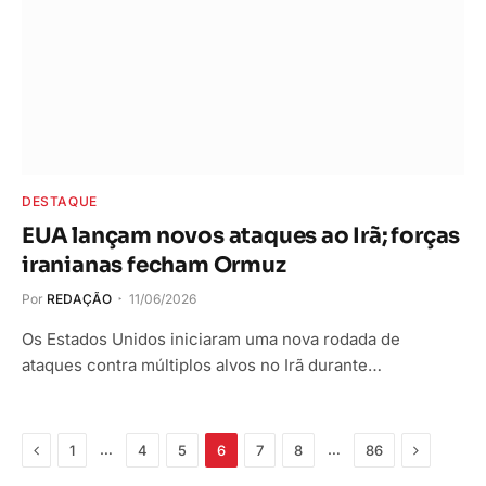
DESTAQUE
EUA lançam novos ataques ao Irã; forças
iranianas fecham Ormuz
Por
REDAÇÃO
11/06/2026
Os Estados Unidos iniciaram uma nova rodada de
ataques contra múltiplos alvos no Irã durante…
Anterior
Próximo
…
…
1
4
5
6
7
8
86