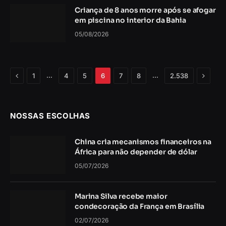
Criança de 8 anos morre após se afogar
em piscina no interior da Bahia
05/08/2026
Anterior
Próxim
…
…
1
4
5
6
7
8
2.538
NOSSAS ESCOLHAS
China cria mecanismos financeiros na
África para não depender de dólar
05/07/2026
Marina Silva recebe maior
condecoração da França em Brasília
02/07/2026