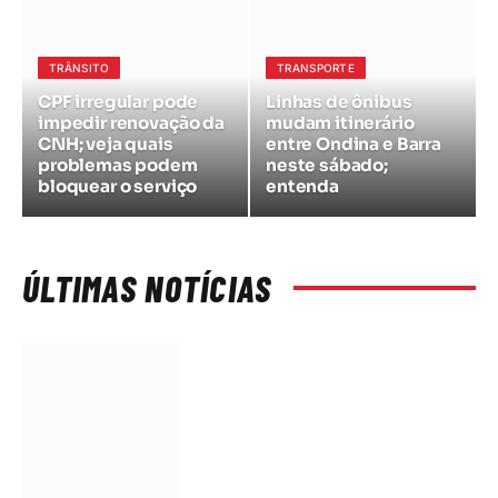
TRÂNSITO
TRANSPORTE
CPF irregular pode
Linhas de ônibus
impedir renovação da
mudam itinerário
CNH; veja quais
entre Ondina e Barra
problemas podem
neste sábado;
bloquear o serviço
entenda
ÚLTIMAS NOTÍCIAS