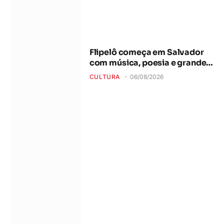
Flipelô começa em Salvador
com música, poesia e grande
participação
CULTURA
06/08/2026