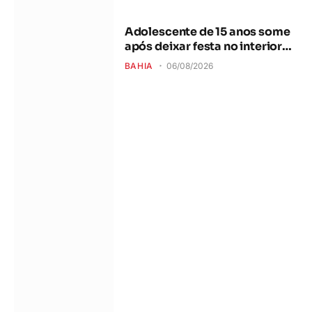
Adolescente de 15 anos some
após deixar festa no interior
da Bahia
BAHIA
06/08/2026