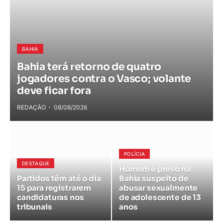
BAHIA
Bahia terá retorno de quatro
jogadores contra o Vasco; volante
deve ficar fora
REDAÇÃO
08/08/2026
POLÍCIA
DESTAQUE
Homem é preso na
Partidos têm até o dia
Bahia suspeito de
15 para registrarem
abusar sexualmente
candidaturas nos
de adolescente de 13
tribunais
anos