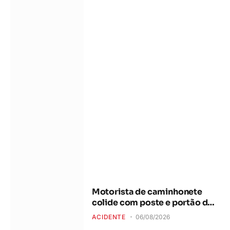
Motorista de caminhonete
colide com poste e portão de
casa no Rio Vermelho
ACIDENTE
06/08/2026