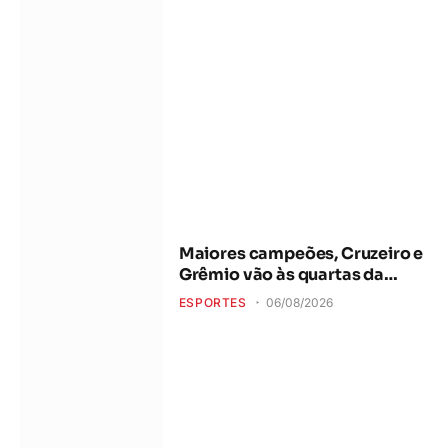
Maiores campeões, Cruzeiro e
Grêmio vão às quartas da
Copa do Brasil
ESPORTES
06/08/2026