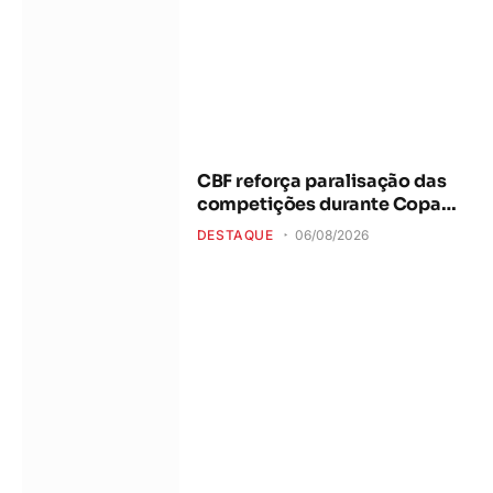
CBF reforça paralisação das
competições durante Copa
Feminina em 2027
DESTAQUE
06/08/2026