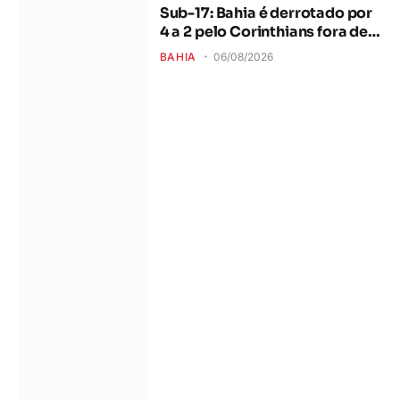
Sub-17: Bahia é derrotado por
4 a 2 pelo Corinthians fora de
casa
BAHIA
06/08/2026