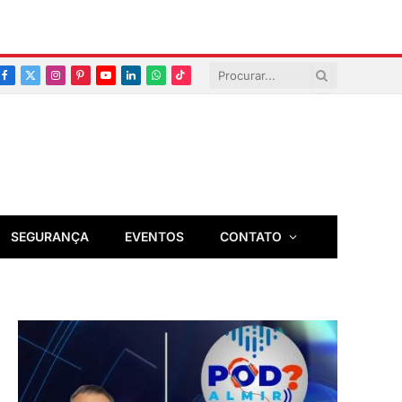
Facebook
X
Instagram
Pinterest
YouTube
LinkedIn
Whatsapp
TikTok
(Twitter)
SEGURANÇA
EVENTOS
CONTATO