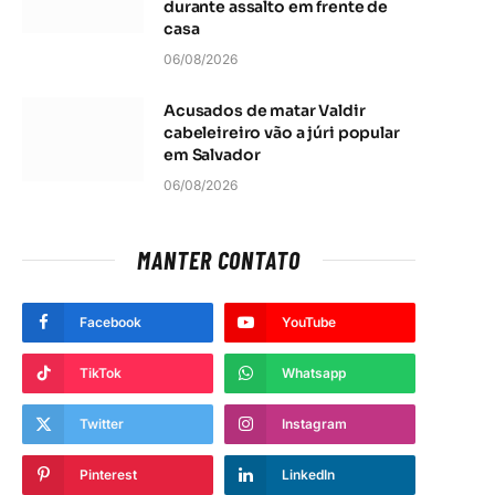
durante assalto em frente de
casa
06/08/2026
Acusados de matar Valdir
cabeleireiro vão a júri popular
em Salvador
06/08/2026
MANTER CONTATO
Facebook
YouTube
TikTok
Whatsapp
Twitter
Instagram
Pinterest
LinkedIn