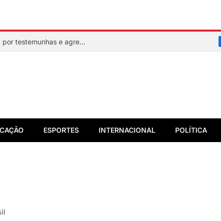
Mulher faz sinal de socorro, é resgatada por testemunhas e agressor acaba preso em flagrante
CAÇÃO
ESPORTES
INTERNACIONAL
POLÍTICA
il