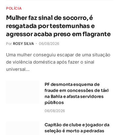
POLÍCIA
Mulher faz sinal de socorro, é
resgatada por testemunhas e
agressor acaba preso em flagrante
Por
ROSY SILVA
06/08/2026
Uma mulher conseguiu escapar de uma situação
de violência doméstica após fazer o sinal
universal…
PF desmonta esquema de
fraude em concessões de táxi
na Bahia e afasta servidores
públicos
06/08/2026
Capitão de clube e jogador da
seleção é morto a pedradas