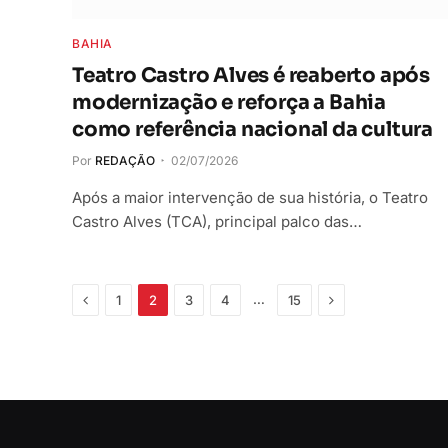
BAHIA
Teatro Castro Alves é reaberto após
modernização e reforça a Bahia
como referência nacional da cultura
Por
REDAÇÃO
02/07/2026
Após a maior intervenção de sua história, o Teatro
Castro Alves (TCA), principal palco das…
Anterior
Próximo
…
1
2
3
4
15