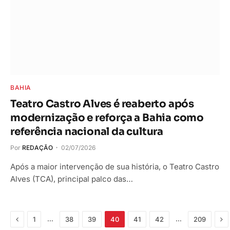
BAHIA
Teatro Castro Alves é reaberto após
modernização e reforça a Bahia como
referência nacional da cultura
Por
REDAÇÃO
02/07/2026
Após a maior intervenção de sua história, o Teatro Castro
Alves (TCA), principal palco das…
Anterior
Pr
…
…
1
38
39
40
41
42
209