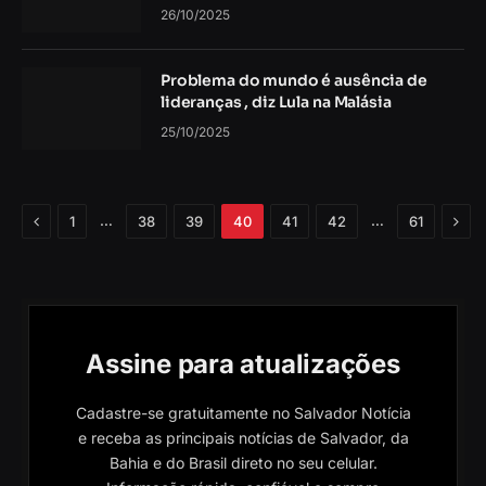
26/10/2025
Problema do mundo é ausência de
lideranças , diz Lula na Malásia
25/10/2025
Anterior
Próx
…
…
1
38
39
40
41
42
61
Assine para atualizações
Cadastre-se gratuitamente no Salvador Notícia
e receba as principais notícias de Salvador, da
Bahia e do Brasil direto no seu celular.