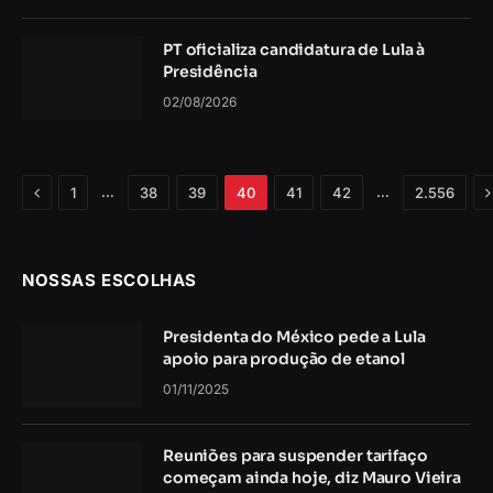
PT oficializa candidatura de Lula à
Presidência
02/08/2026
Anterior
P
…
…
1
38
39
40
41
42
2.556
NOSSAS ESCOLHAS
Presidenta do México pede a Lula
apoio para produção de etanol
01/11/2025
Reuniões para suspender tarifaço
começam ainda hoje, diz Mauro Vieira