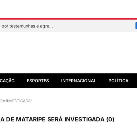
Mulher faz sinal de socorro, é resgatada por testemunhas e agressor acaba preso em flagrante
CAÇÃO
ESPORTES
INTERNACIONAL
POLÍTICA
SERÁ INVESTIGADA"
IA DE MATARIPE SERÁ INVESTIGADA (0)