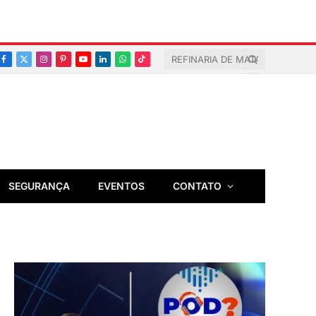
Facebook
X
Instagram
Pinterest
YouTube
LinkedIn
Whatsapp
TikTok
(Twitter)
SEGURANÇA
EVENTOS
CONTATO