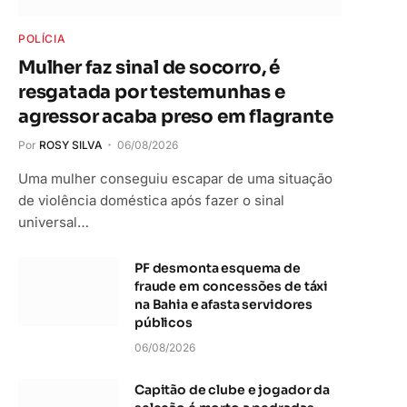
POLÍCIA
Mulher faz sinal de socorro, é
resgatada por testemunhas e
agressor acaba preso em flagrante
Por
ROSY SILVA
06/08/2026
Uma mulher conseguiu escapar de uma situação
de violência doméstica após fazer o sinal
universal…
PF desmonta esquema de
fraude em concessões de táxi
na Bahia e afasta servidores
públicos
06/08/2026
Capitão de clube e jogador da