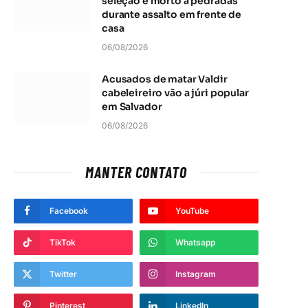
seleção é morto a pedradas
durante assalto em frente de
casa
06/08/2026
Acusados de matar Valdir
cabeleireiro vão a júri popular
em Salvador
06/08/2026
MANTER CONTATO
Facebook
YouTube
TikTok
Whatsapp
Twitter
Instagram
Pinterest
LinkedIn