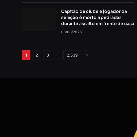
Capitão de clube e jogador da
seleção é morto a pedradas
durante assalto em frente de casa
06/08/2026
Próximo
…
1
2
3
2.539