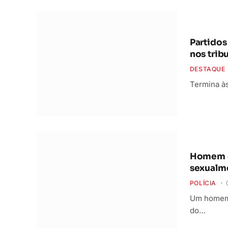
Partidos
nos trib
DESTAQUE
Termina às
Homem é 
sexualme
POLÍCIA
Um homem d
do…