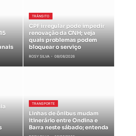
TRÂNSITO
CPF irregular pode impedir
 15
renovação da CNH; veja
quais problemas podem
unais
bloquear o serviço
ROSY SILVA
08/08/2026
TRANSPORTE
ia
Linhas de ônibus mudam
itinerário entre Ondina e
s
Barra neste sábado; entenda