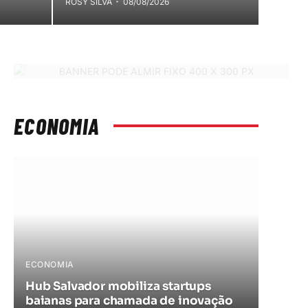
ROSY SILVA
08/08/2026
ECONOMIA
ECONOMIA
DE
Hub Salvador mobiliza startups
Pr
baianas para chamada de inovação
1,